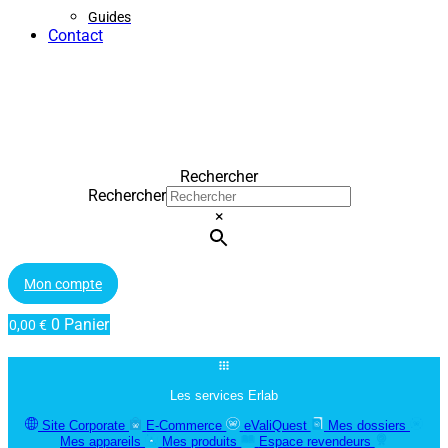
Guides
Contact
Rechercher
Rechercher
×
Mon compte
0
Panier
0,00
€
Les services Erlab
Site Corporate
E-Commerce
eValiQuest
Mes dossiers
Mes appareils
Mes produits
Espace revendeurs