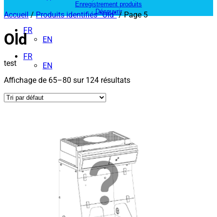
Enregistrement produits
Découvrir
Accueil
/
Produits identifiés “Old”
/ Page 5
FR
Old
EN
FR
test
EN
Affichage de 65–80 sur 124 résultats