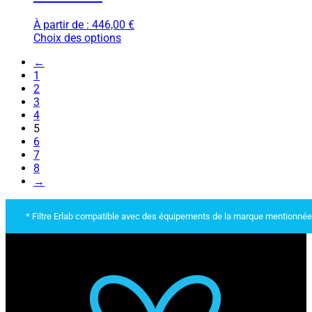
À partir de :
446,00
€
Choix des options
←
1
2
3
4
5
6
7
8
→
* Filtre Erlab compatible avec des équipements de la marque mentionnée