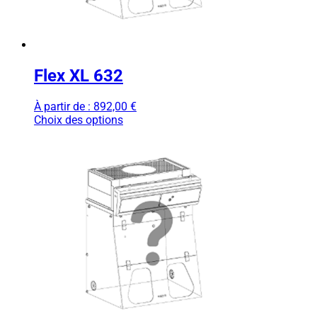
Flex XL 632
À partir de :
892,00
€
Choix des options