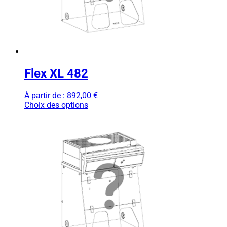
Flex XL 482
À partir de :
892,00
€
Choix des options