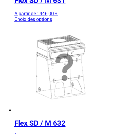
Flex SD / M 631
À partir de :
446,00
€
Choix des options
Flex SD / M 632