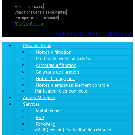
Mentions Légales
Conditions Générales de Ventes
Politique de confidentialité
Réglages Cookies
Twitter
Facebook-f
Linkedin
Youtube
Produits Erlab
Hottes à filtration
Postes de pesée sécurisés
Armoires à filtration
Caissons de filtration
Hottes biologiques
Hottes à empoussièrement contrôlé
Purificateur d’air connecté
Autres Marques
Services
Maintenance
ESP
Revolving
eValiQuest ® | Evaluation des risques