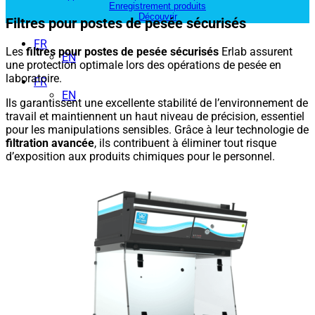
Enregistrement produits
Découvrir
Filtres pour postes de pesée sécurisés
FR
Les
filtres pour postes de pesée sécurisés
Erlab assurent
EN
une protection optimale lors des opérations de pesée en
laboratoire.
FR
EN
Ils garantissent une excellente stabilité de l’environnement de
travail et maintiennent un haut niveau de précision, essentiel
pour les manipulations sensibles.
Grâce à leur technologie de
filtration avancée
, ils contribuent à éliminer tout risque
d’exposition aux produits chimiques pour le personnel.