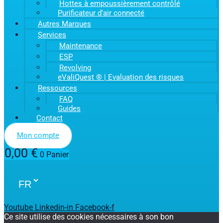
Hottes à empoussièrement contrôlé
Purificateur d’air connecté
Autres Marques
Services
Maintenance
ESP
Revolving
eValiQuest ® | Evaluation des risques
Ressources
FAQ
Guides
Contact
Mon compte
0,00
€
0
Panier
Youtube
Linkedin-in
Facebook-f
Ce site utilise des cookies nécessaires à son bon