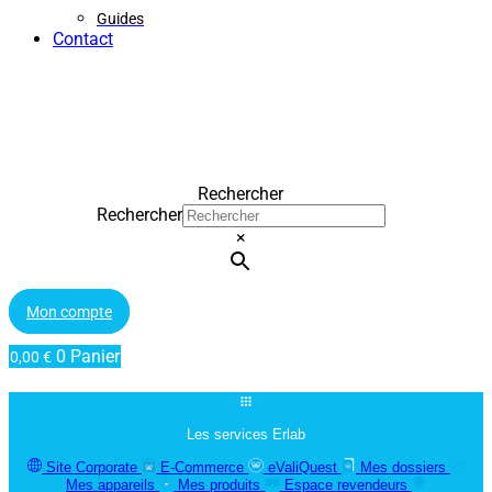
Guides
Contact
Rechercher
Rechercher
×
Mon compte
0
Panier
0,00
€
Les services Erlab
Site Corporate
E-Commerce
eValiQuest
Mes dossiers
Mes appareils
Mes produits
Espace revendeurs