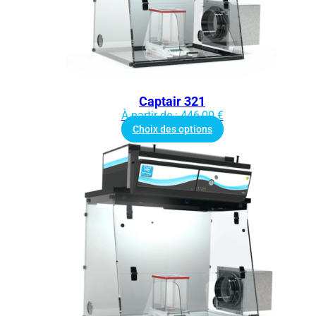
Captair 321
À partir de :
446,00
€
Choix des options