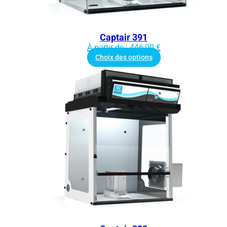
Captair 391
À partir de :
446,00
€
Choix des options