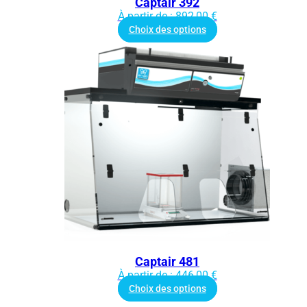
Captair 392
À partir de :
892,00
€
Choix des options
Captair 481
À partir de :
446,00
€
Choix des options