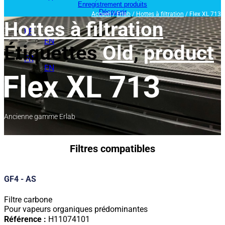
Enregistrement produits
Découvrir
Accueil
/
Erlab
/
Hottes à filtration
/ Flex XL 713
Hottes à filtration
FR
EN
Étiquettes
Old
,
product
FR
EN
Flex XL 713
Ancienne gamme Erlab
Filtres compatibles
GF4 - AS
Filtre carbone
Pour vapeurs organiques prédominantes
Référence :
H11074101