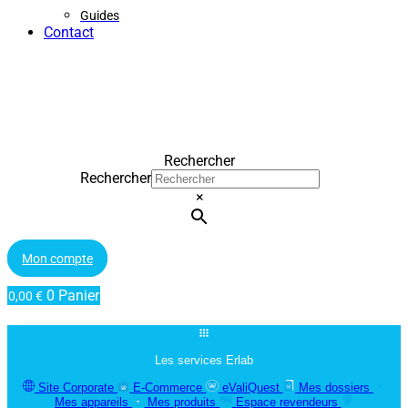
Guides
Contact
Rechercher
Rechercher
×
Mon compte
0
Panier
0,00
€
Les services Erlab
Site Corporate
E-Commerce
eValiQuest
Mes dossiers
Mes appareils
Mes produits
Espace revendeurs