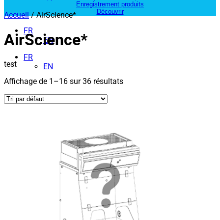
Enregistrement produits
Découvrir
Accueil
/ AirScience*
FR
AirScience*
EN
FR
test
EN
Affichage de 1–16 sur 36 résultats