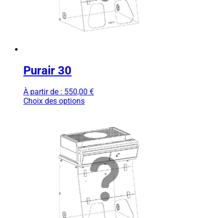
Purair 30
À partir de :
550,00
€
Choix des options