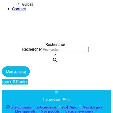
Guides
Contact
Rechercher
Rechercher
×
Mon compte
0
Panier
0,00
€
Les services Erlab
Site Corporate
E-Commerce
eValiQuest
Mes dossiers
Mes appareils
Mes produits
Espace revendeurs