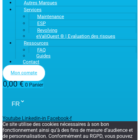
Autres Marques
Services
Maintenance
ESP
Revolving
eValiQuest ® | Evaluation des risques
Ressources
FAQ
Guides
Contact
Mon compte
0,00
€
0
Panier
Youtube
Linkedin-in
Facebook-f
Ce site utilise des cookies nécessaires à son bon
fonctionnement ainsi qu’à des fins de mesure d’audience et
de personnalisation. Conformément au RGPD, vous pouvez