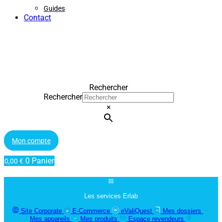
Guides
Contact
Rechercher
Rechercher
×
Mon compte
0
Panier
0,00
€
Les services Erlab
Site Corporate
E-Commerce
eValiQuest
Mes dossiers
Mes appareils
Mes produits
Espace revendeurs