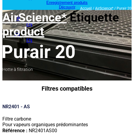
Enregistrement produits
Découvrir
Accueil
/
AirScience*
/ Purair 20
AirScience*
Étiquette
FR
EN
product
FR
EN
Purair 20
Hotte à filtration
Filtres compatibles
NR2401 - AS
Filtre carbone
Pour vapeurs organiques prédominantes
Référence :
NR2401AS00