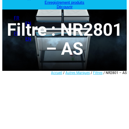
Enregistrement produits
Découvrir
FR
Filtre : NR2801
EN
FR
EN
– AS
Accueil
/
Autres Marques
/
Filtres
/ NR2801 – AS