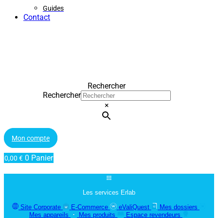
Guides
Contact
Rechercher
Rechercher
×
Mon compte
0
Panier
0,00
€
Les services Erlab
Site Corporate
E-Commerce
eValiQuest
Mes dossiers
Mes appareils
Mes produits
Espace revendeurs