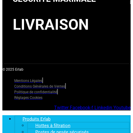
LIVRAISON
© 2025 Erlab
Mentions Légales
Conditions Générales de Ventes
Politique de confidentialité
Réglages Cookies
Twitter
Facebook-f
Linkedin
Youtube
Produits Erlab
Hottes à filtration
Postes de pesée sécurisés