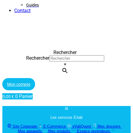
Guides
Contact
Rechercher
Rechercher
×
Mon compte
0
Panier
0,00
€
Les services Erlab
Site Corporate
E-Commerce
eValiQuest
Mes dossiers
Mes appareils
Mes produits
Espace revendeurs