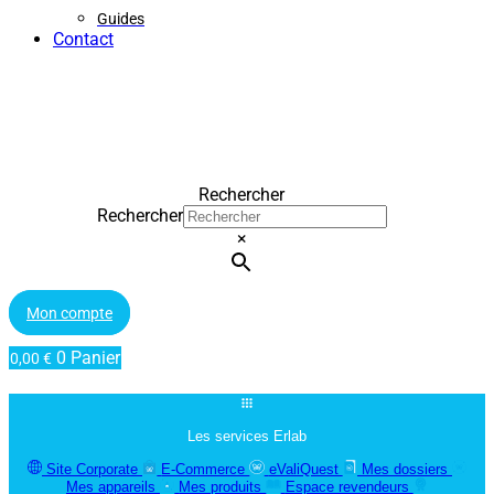
Guides
Contact
Rechercher
Rechercher
×
Mon compte
0
Panier
0,00
€
Les services Erlab
Site Corporate
E-Commerce
eValiQuest
Mes dossiers
Mes appareils
Mes produits
Espace revendeurs