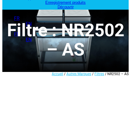
Enregistrement produits
Découvrir
FR
Filtre : NR2502
EN
FR
EN
– AS
Accueil
/
Autres Marques
/
Filtres
/ NR2502 – AS