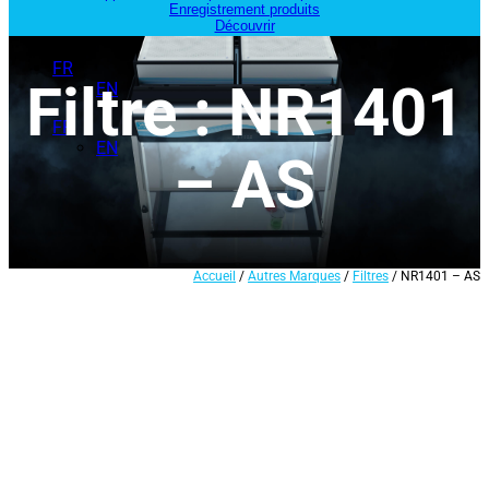
Enregistrement produits
Découvrir
FR
Filtre : NR1401
EN
FR
EN
– AS
Accueil
/
Autres Marques
/
Filtres
/ NR1401 – AS