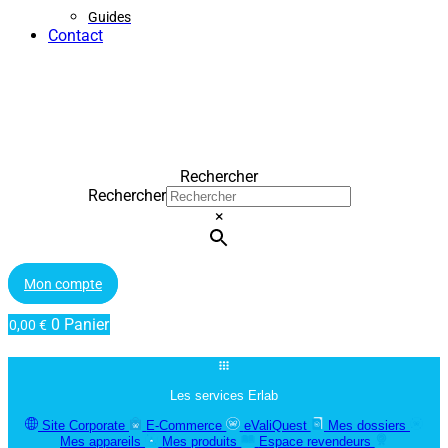
Guides
Contact
Rechercher
Rechercher
×
Mon compte
0
Panier
0,00
€
Les services Erlab
Site Corporate
E-Commerce
eValiQuest
Mes dossiers
Mes appareils
Mes produits
Espace revendeurs