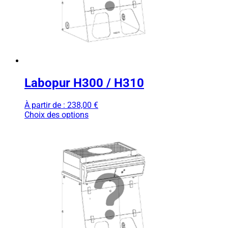
Labopur H300 / H310
À partir de :
238,00
€
Choix des options