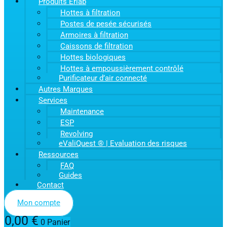
Produits Erlab
Hottes à filtration
Postes de pesée sécurisés
Armoires à filtration
Caissons de filtration
Hottes biologiques
Hottes à empoussièrement contrôlé
Purificateur d’air connecté
Autres Marques
Services
Maintenance
ESP
Revolving
eValiQuest ® | Evaluation des risques
Ressources
FAQ
Guides
Contact
Mon compte
0,00
€
0
Panier