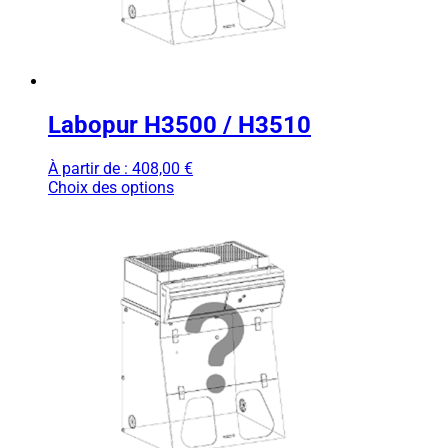
Labopur H3500 / H3510
À partir de :
408,00
€
Choix des options