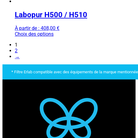
Labopur H500 / H510
À partir de :
408,00
€
Choix des options
1
2
→
* Filtre Erlab compatible avec des équipements de la marque mentionnée