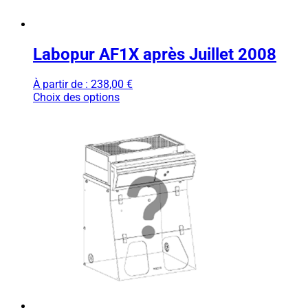
Labopur AF1X après Juillet 2008
À partir de :
238,00
€
Choix des options