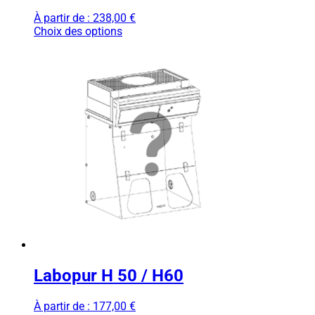
À partir de :
238,00
€
Choix des options
Labopur H 50 / H60
À partir de :
177,00
€