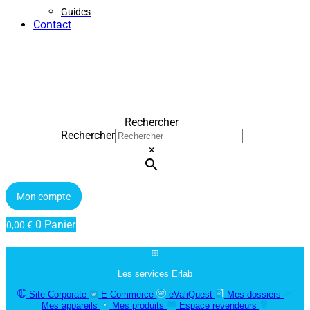
Guides
Contact
Rechercher
Rechercher
×
Mon compte
0
Panier
0,00
€
Les services Erlab
Site Corporate
E-Commerce
eValiQuest
Mes dossiers
Mes appareils
Mes produits
Espace revendeurs