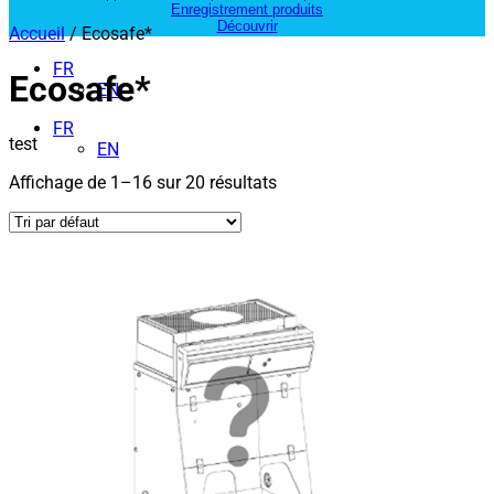
Enregistrement produits
Découvrir
Accueil
/ Ecosafe*
FR
Ecosafe*
EN
FR
test
EN
Affichage de 1–16 sur 20 résultats