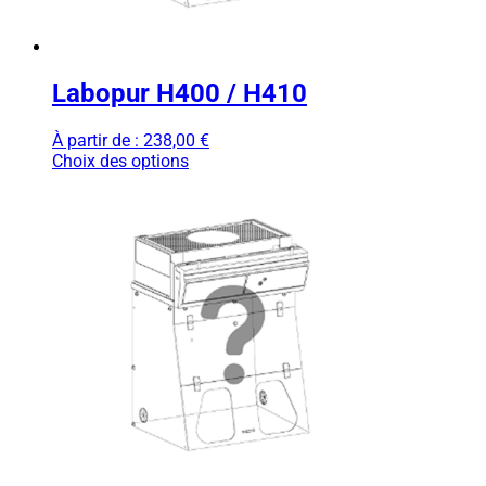
Labopur H400 / H410
À partir de :
238,00
€
Choix des options