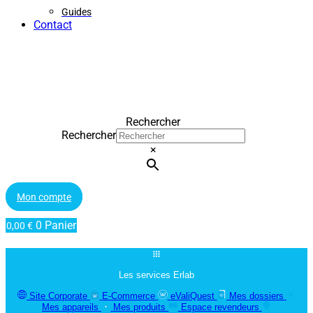
Guides
Contact
Rechercher
Rechercher
×
Mon compte
0
Panier
0,00
€
Les services Erlab
Site Corporate
E-Commerce
eValiQuest
Mes dossiers
Mes appareils
Mes produits
Espace revendeurs