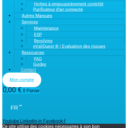
Hottes à empoussièrement contrôlé
Purificateur d’air connecté
Autres Marques
Services
Maintenance
ESP
Revolving
eValiQuest ® | Evaluation des risques
Ressources
FAQ
Guides
Contact
Mon compte
0,00
€
0
Panier
Youtube
Linkedin-in
Facebook-f
Ce site utilise des cookies nécessaires à son bon