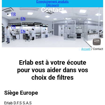
Enregistrement produits
Découvrir
Contact
FR
EN
FR
EN
Accueil
/ Contact
Erlab est à votre écoute
pour vous aider dans vos
choix de filtres
Siège Europe
Erlab D.F.S S.A.S