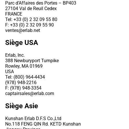
Parc d’Affaires des Portes – BP403
27104 Val de Reuil Cedex
FRANCE
Tel: +33 (0) 2 32 09 55 80
F: +33 (0) 2 32 09 55 90
ventes@erlab.net
Siège USA
Erlab, Inc.
388 Newburyport Turnpike
Rowley, MA 01969
USA
Tel: (800) 964-4434
(978) 948-2216
F: (978) 948-3354
captairsales@erlab.com
Siège Asie
Kunshan Erlab D.F.S Co.,Ltd
No.118 FENG QIN Rd. KETD Kunshan