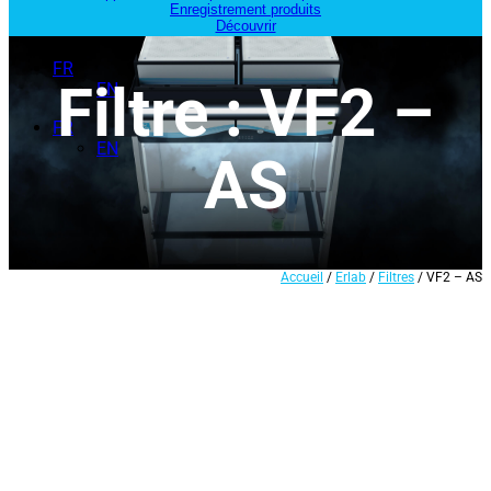
Enregistrement produits
Découvrir
FR
Filtre : VF2 –
EN
FR
EN
AS
Accueil
/
Erlab
/
Filtres
/ VF2 – AS