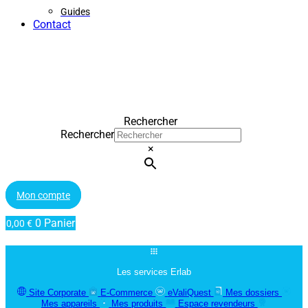
Guides
Contact
Rechercher
Rechercher
×
Mon compte
0
Panier
0,00
€
Les services Erlab
Site Corporate
E-Commerce
eValiQuest
Mes dossiers
Mes appareils
Mes produits
Espace revendeurs