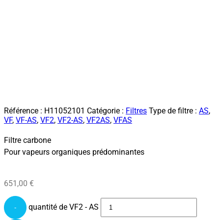
Référence :
H11052101
Catégorie :
Filtres
Type de filtre :
AS
,
VF
,
VF-AS
,
VF2
,
VF2-AS
,
VF2AS
,
VFAS
Filtre carbone
Pour vapeurs organiques prédominantes
651,00
€
quantité de VF2 - AS
-