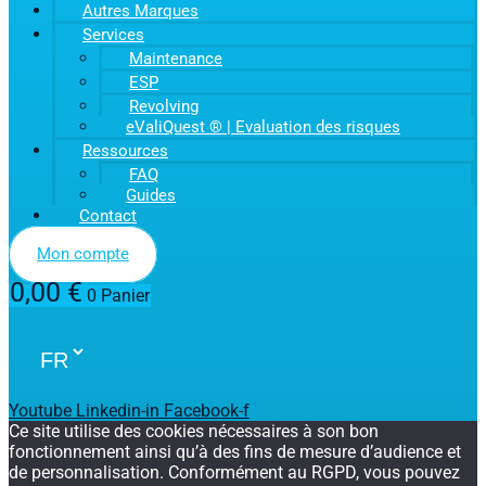
Autres Marques
Services
Maintenance
ESP
Revolving
eValiQuest ® | Evaluation des risques
Ressources
FAQ
Guides
Contact
Mon compte
0,00
€
0
Panier
Youtube
Linkedin-in
Facebook-f
Ce site utilise des cookies nécessaires à son bon
fonctionnement ainsi qu’à des fins de mesure d’audience et
de personnalisation. Conformément au RGPD, vous pouvez