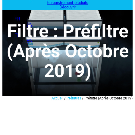
Enregistrement produits
Découvrir
FR
Filtre : Préfiltre
EN
FR
EN
(Après Octobre
2019)
Accueil
/
Préfiltres
/ Préfiltre (Après Octobre 2019)