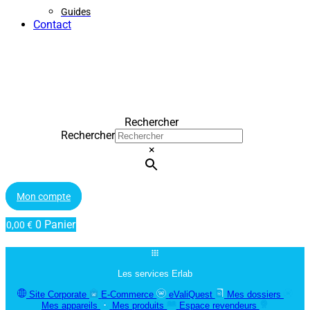
Guides
Contact
Rechercher
Rechercher
×
Mon compte
0
Panier
0,00
€
Les services Erlab
Site Corporate
E-Commerce
eValiQuest
Mes dossiers
Mes appareils
Mes produits
Espace revendeurs