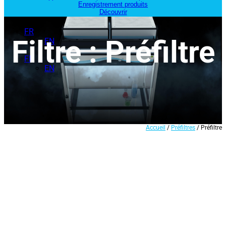
Enregistrement produits
Découvrir
FR
Filtre : Préfiltre
EN
FR
EN
Accueil
/
Préfiltres
/ Préfiltre