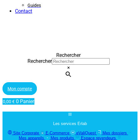
Guides
Contact
Rechercher
Rechercher
×
Mon compte
0
Panier
0,00
€
Les services Erlab
Site Corporate
E-Commerce
eValiQuest
Mes dossiers
Mes appareils
Mes produits
Espace revendeurs