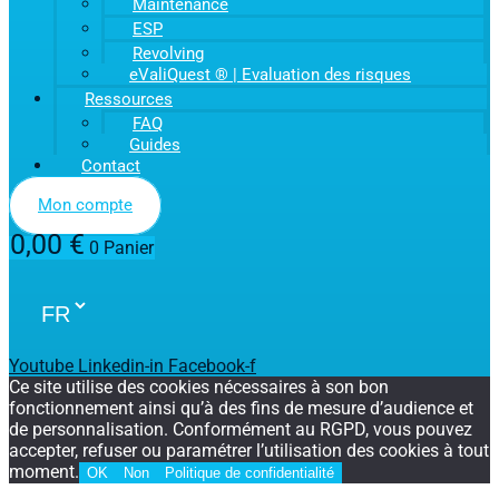
Maintenance
ESP
Revolving
eValiQuest ® | Evaluation des risques
Ressources
FAQ
Guides
Contact
Mon compte
0,00
€
0
Panier
Youtube
Linkedin-in
Facebook-f
Ce site utilise des cookies nécessaires à son bon
fonctionnement ainsi qu’à des fins de mesure d’audience et
de personnalisation. Conformément au RGPD, vous pouvez
accepter, refuser ou paramétrer l’utilisation des cookies à tout
moment.
OK
Non
Politique de confidentialité