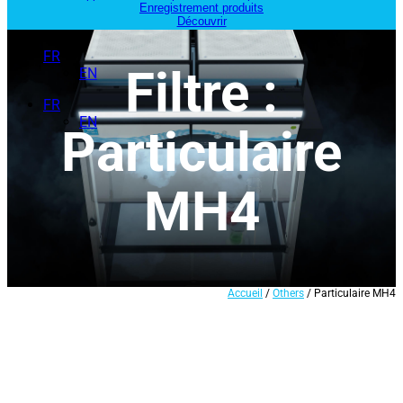
Enregistrement produits
Découvrir
FR
Filtre :
EN
FR
EN
Particulaire
MH4
Accueil
/
Others
/ Particulaire MH4