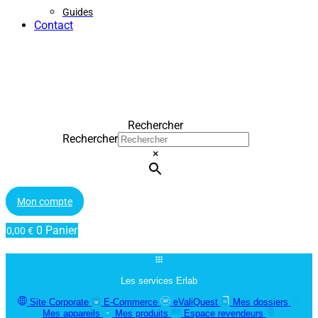
Guides
Contact
Rechercher
Rechercher
×
Mon compte
0
Panier
0,00
€
Les services Erlab
Site Corporate
E-Commerce
eValiQuest
Mes dossiers
Mes appareils
Mes produits
Espace revendeurs