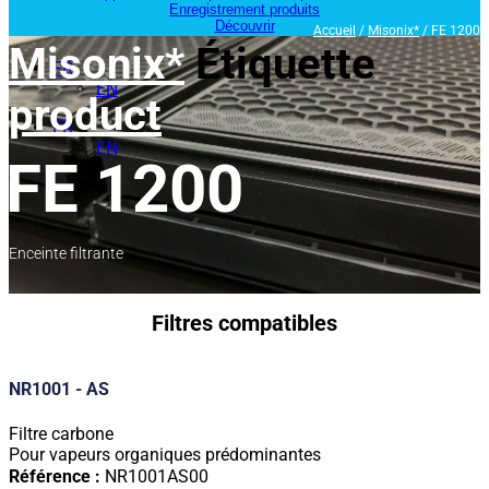
Enregistrement produits
Découvrir
Accueil
/
Misonix*
/ FE 1200
Misonix*
Étiquette
FR
EN
product
FR
EN
FE 1200
Enceinte filtrante
Filtres compatibles
NR1001 - AS
Filtre carbone
Pour vapeurs organiques prédominantes
Référence :
NR1001AS00