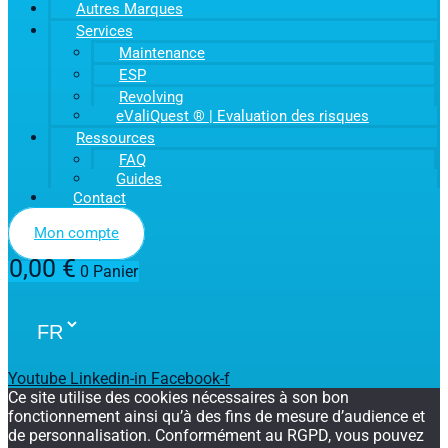
Autres Marques
Services
Maintenance
ESP
Revolving
eValiQuest ® | Evaluation des risques
Ressources
FAQ
Guides
Contact
Mon compte
0,00
€
0
Panier
Youtube
Linkedin-in
Facebook-f
Ce site utilise des cookies nécessaires à son bon
fonctionnement ainsi qu’à des fins de mesure d’audience et
de personnalisation. Conformément au RGPD, vous pouvez