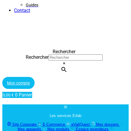
Guides
Contact
Rechercher
Rechercher
×
Mon compte
0
Panier
0,00
€
Les services Erlab
Site Corporate
E-Commerce
eValiQuest
Mes dossiers
Mes appareils
Mes produits
Espace revendeurs