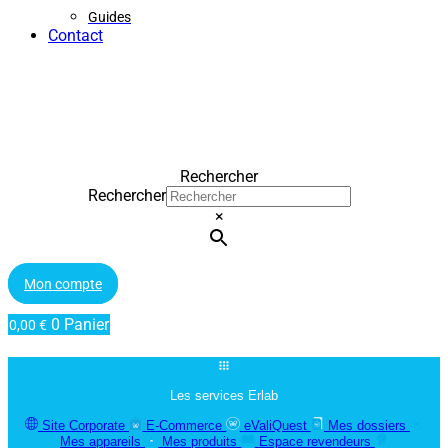
Guides
Contact
Rechercher
Rechercher
×
Mon compte
0
Panier
0,00
€
Les services Erlab
Site Corporate
E-Commerce
eValiQuest
Mes dossiers
Mes appareils
Mes produits
Espace revendeurs