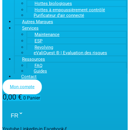
Hottes biologiques
Hottes à empoussièrement contrôlé
Purificateur d’air connecté
Autres Marques
Services
Maintenance
ESP
Revolving
eValiQuest ® | Evaluation des risques
Ressources
FAQ
Guides
Contact
Mon compte
0,00
€
0
Panier
Youtube
Linkedin-in
Facebook-f