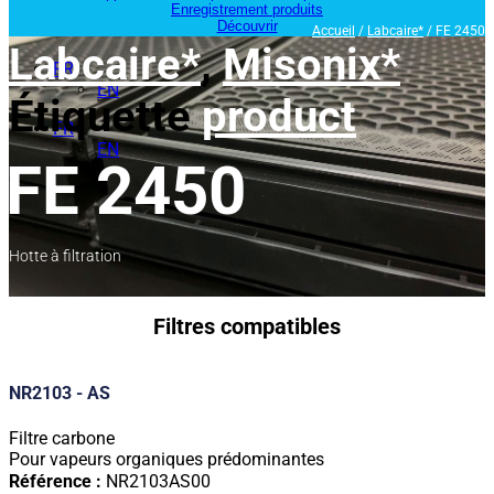
Enregistrement produits
Découvrir
Accueil
/
Labcaire*
/ FE 2450
Labcaire*
,
Misonix*
FR
EN
Étiquette
product
FR
EN
FE 2450
Hotte à filtration
Filtres compatibles
NR2103 - AS
Filtre carbone
Pour vapeurs organiques prédominantes
Référence :
NR2103AS00