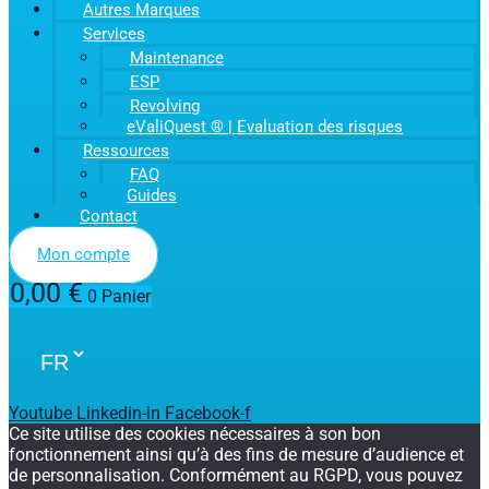
Autres Marques
Services
Maintenance
ESP
Revolving
eValiQuest ® | Evaluation des risques
Ressources
FAQ
Guides
Contact
Mon compte
0,00
€
0
Panier
Youtube
Linkedin-in
Facebook-f
Ce site utilise des cookies nécessaires à son bon
fonctionnement ainsi qu’à des fins de mesure d’audience et
de personnalisation. Conformément au RGPD, vous pouvez