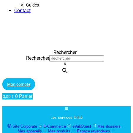
Guides
Contact
Rechercher
Rechercher
×
Mon compte
0
Panier
0,00
€
Les services Erlab
Site Corporate
E-Commerce
eValiQuest
Mes dossiers
Mes appareils
Mes produits
Espace revendeurs