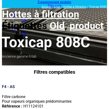
Enregistrement produits
Découvrir
Accueil
/
Erlab
/
Hottes à filtration
/ Toxicap 808C
Hottes à filtration
FR
EN
Étiquettes
Old
,
product
FR
EN
Toxicap 808C
Ancienne gamme Erlab
Filtres compatibles
F4 - AS
Filtre carbone
Pour vapeurs organiques prédominantes
Référence :
H11124101