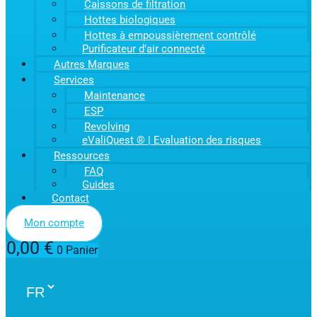
Caissons de filtration
Hottes biologiques
Hottes à empoussièrement contrôlé
Purificateur d’air connecté
Autres Marques
Services
Maintenance
ESP
Revolving
eValiQuest ® | Evaluation des risques
Ressources
FAQ
Guides
Contact
Mon compte
0,00
€
0
Panier