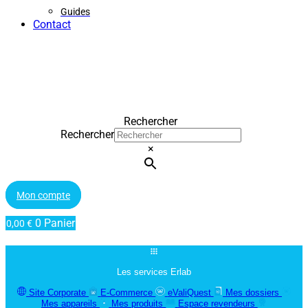
Guides
Contact
Rechercher
Rechercher
×
Mon compte
0
Panier
0,00
€
Les services Erlab
Site Corporate
E-Commerce
eValiQuest
Mes dossiers
Mes appareils
Mes produits
Espace revendeurs