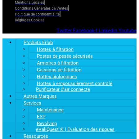
Mentions Légales
Conditions Générales de Ventes
Politique de confidentialité
Réglages Cookies
Twitter
Facebook-f
Linkedin
Youtube
Produits Erlab
Hottes à filtration
Postes de pesée sécurisés
Armoires à filtration
Caissons de filtration
Hottes biologiques
Hottes à empoussièrement contrôlé
Purificateur d’air connecté
Autres Marques
Services
Maintenance
ESP
Revolving
eValiQuest ® | Evaluation des risques
Ressources