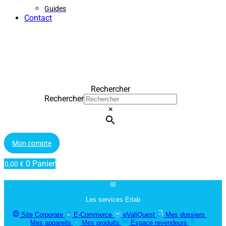
Guides
Contact
Rechercher
Rechercher
×
Mon compte
0
Panier
0,00
€
Les services Erlab
Site Corporate
E-Commerce
eValiQuest
Mes dossiers
Mes appareils
Mes produits
Espace revendeurs