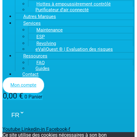
Hottes à empoussièrement contrôlé
Purificateur d’air connecté
Autres Marques
Services
Maintenance
ESP
Revolving
eValiQuest ® | Evaluation des risques
Ressources
FAQ
Guides
Contact
Mon compte
0,00
€
0
Panier
Youtube
Linkedin-in
Facebook-f
Ce site utilise des cookies nécessaires à son bon