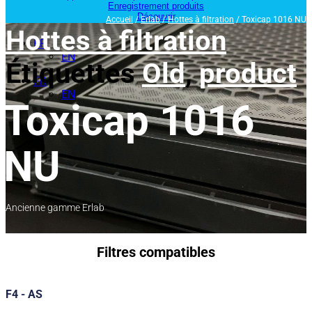
Enregistrement produits
Découvrir
Accueil
/
Erlab
/
Hottes à filtration
/ Toxicap 1016 NU
Hottes à filtration
FR
EN
Étiquettes
Old
,
product
FR
EN
Toxicap 1016
NU
Ancienne gamme Erlab
Filtres compatibles
F4 - AS