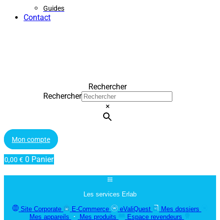
Guides
Contact
Rechercher
Rechercher
×
Mon compte
0
Panier
0,00
€
Les services Erlab
Site Corporate
E-Commerce
eValiQuest
Mes dossiers
Mes appareils
Mes produits
Espace revendeurs