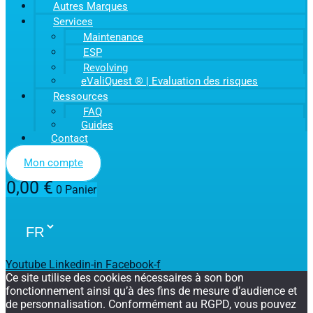
Autres Marques
Services
Maintenance
ESP
Revolving
eValiQuest ® | Evaluation des risques
Ressources
FAQ
Guides
Contact
Mon compte
0,00
€
0
Panier
Youtube
Linkedin-in
Facebook-f
Ce site utilise des cookies nécessaires à son bon
fonctionnement ainsi qu’à des fins de mesure d’audience et
de personnalisation. Conformément au RGPD, vous pouvez