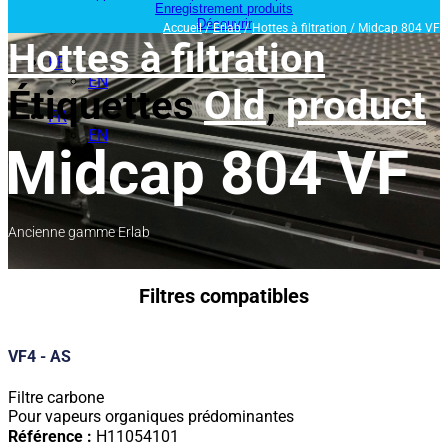
Enregistrement produits
Découvrir
Accueil
/
Erlab
/
Hottes à filtration
/ Midcap 804 VF
Hottes à filtration
FR
EN
Étiquettes
Old
,
product
FR
EN
Midcap 804 VF
Ancienne gamme Erlab
Filtres compatibles
VF4 - AS
Filtre carbone
Pour vapeurs organiques prédominantes
Référence :
H11054101