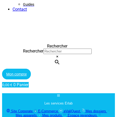
Guides
Contact
Rechercher
Rechercher
×
Mon compte
0
Panier
0,00
€
Les services Erlab
Site Corporate
E-Commerce
eValiQuest
Mes dossiers
Mes appareils
Mes produits
Espace revendeurs