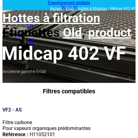
Enregistrement produits
Découvrir
Accueil
/
Erlab
/
Hottes à filtration
/ Midcap 402 VF
Hottes à filtration
FR
EN
Étiquettes
Old
,
product
FR
EN
Midcap 402 VF
Ancienne gamme Erlab
Filtres compatibles
VF2 - AS
Filtre carbone
Pour vapeurs organiques prédominantes
Référence :
H11052101