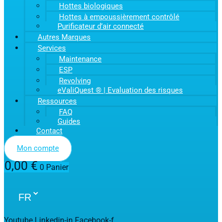
Hottes biologiques
Hottes à empoussièrement contrôlé
Purificateur d’air connecté
Autres Marques
Services
Maintenance
ESP
Revolving
eValiQuest ® | Evaluation des risques
Ressources
FAQ
Guides
Contact
Mon compte
0,00
€
0
Panier
Youtube
Linkedin-in
Facebook-f