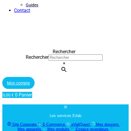
Guides
Contact
Rechercher
Rechercher
×
Mon compte
0
Panier
0,00
€
Les services Erlab
Site Corporate
E-Commerce
eValiQuest
Mes dossiers
Mes appareils
Mes produits
Espace revendeurs