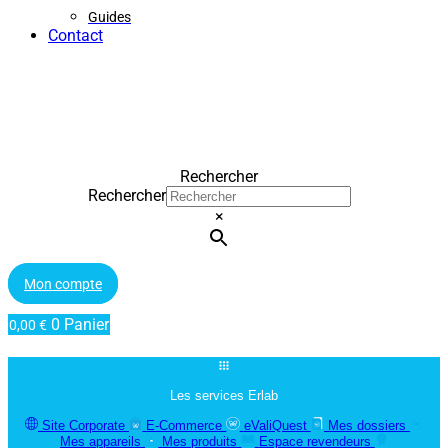
Guides
Contact
Rechercher
Rechercher
×
Mon compte
0
Panier
0,00
€
Les services Erlab
Site Corporate
E-Commerce
eValiQuest
Mes dossiers
Mes appareils
Mes produits
Espace revendeurs