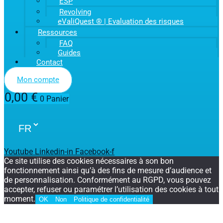
ESP
Revolving
eValiQuest ® | Evaluation des risques
Ressources
FAQ
Guides
Contact
Mon compte
0,00
€
0
Panier
Youtube
Linkedin-in
Facebook-f
Ce site utilise des cookies nécessaires à son bon
fonctionnement ainsi qu’à des fins de mesure d’audience et
de personnalisation. Conformément au RGPD, vous pouvez
accepter, refuser ou paramétrer l’utilisation des cookies à tout
moment.
OK
Non
Politique de confidentialité