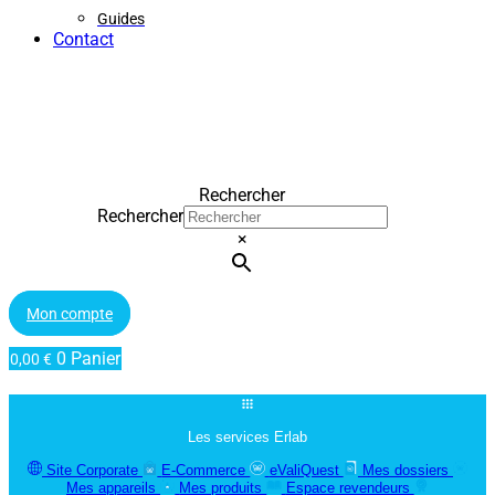
Guides
Contact
Rechercher
Rechercher
×
Mon compte
0
Panier
0,00
€
Les services Erlab
Site Corporate
E-Commerce
eValiQuest
Mes dossiers
Mes appareils
Mes produits
Espace revendeurs