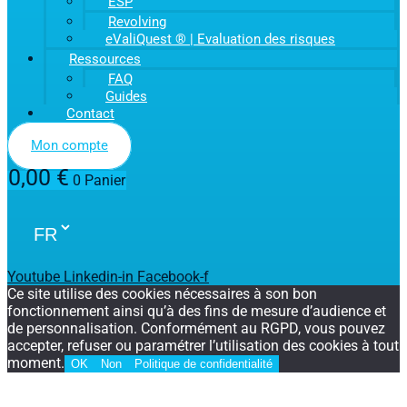
ESP
Revolving
eValiQuest ® | Evaluation des risques
Ressources
FAQ
Guides
Contact
Mon compte
0,00
€
0
Panier
Youtube
Linkedin-in
Facebook-f
Ce site utilise des cookies nécessaires à son bon
fonctionnement ainsi qu’à des fins de mesure d’audience et
de personnalisation. Conformément au RGPD, vous pouvez
accepter, refuser ou paramétrer l’utilisation des cookies à tout
moment.
OK
Non
Politique de confidentialité