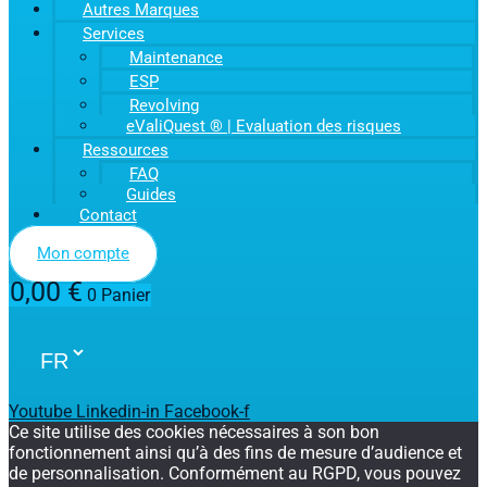
Autres Marques
Services
Maintenance
ESP
Revolving
eValiQuest ® | Evaluation des risques
Ressources
FAQ
Guides
Contact
Mon compte
0,00
€
0
Panier
Youtube
Linkedin-in
Facebook-f
Ce site utilise des cookies nécessaires à son bon
fonctionnement ainsi qu’à des fins de mesure d’audience et
de personnalisation. Conformément au RGPD, vous pouvez