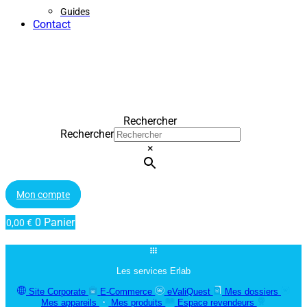
Guides
Contact
Rechercher
Rechercher
×
Mon compte
0
Panier
0,00
€
Les services Erlab
Site Corporate
E-Commerce
eValiQuest
Mes dossiers
Mes appareils
Mes produits
Espace revendeurs