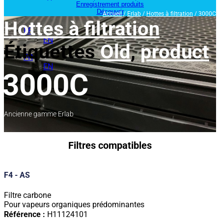
Enregistrement produits
Découvrir
Accueil
/
Erlab
/
Hottes à filtration
/ 3000C
Hottes à filtration
FR
EN
Étiquettes
Old
,
product
FR
EN
3000C
Ancienne gamme Erlab
Filtres compatibles
F4 - AS
Filtre carbone
Pour vapeurs organiques prédominantes
Référence :
H11124101