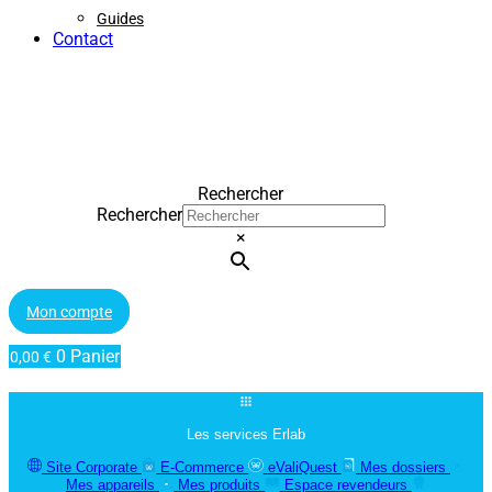
Guides
Contact
Rechercher
Rechercher
×
Mon compte
0
Panier
0,00
€
Les services Erlab
Site Corporate
E-Commerce
eValiQuest
Mes dossiers
Mes appareils
Mes produits
Espace revendeurs