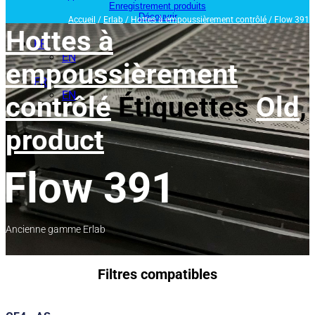
Enregistrement produits
Découvrir
Accueil
/
Erlab
/
Hottes à empoussièrement contrôlé
/ Flow 391
Hottes à
FR
EN
empoussièrement
FR
EN
contrôlé
Étiquettes
Old
,
product
Flow 391
Ancienne gamme Erlab
Filtres compatibles