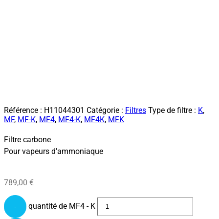
Référence :
H11044301
Catégorie :
Filtres
Type de filtre :
K
,
MF
,
MF-K
,
MF4
,
MF4-K
,
MF4K
,
MFK
Filtre carbone
Pour vapeurs d’ammoniaque
789,00
€
quantité de MF4 - K
-