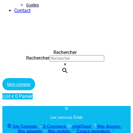
Guides
Contact
Rechercher
Rechercher
×
Mon compte
0
Panier
0,00
€
Les services Erlab
Site Corporate
E-Commerce
eValiQuest
Mes dossiers
Mes appareils
Mes produits
Espace revendeurs