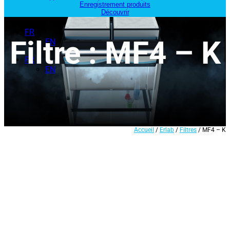
Enregistrement produits
Découvrir
FR
Filtre : MF4 – K
EN
FR
EN
Accueil
/
Erlab
/
Filtres
/ MF4 – K