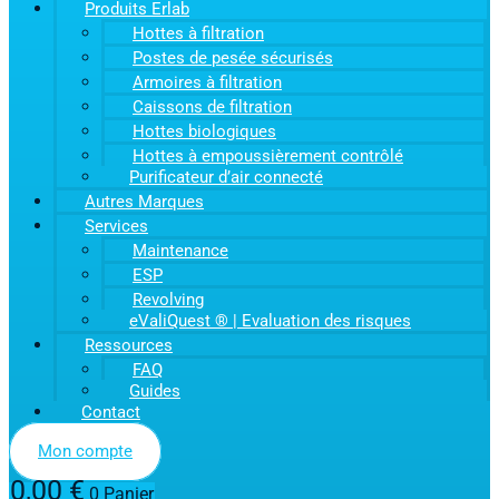
Produits Erlab
Hottes à filtration
Postes de pesée sécurisés
Armoires à filtration
Caissons de filtration
Hottes biologiques
Hottes à empoussièrement contrôlé
Purificateur d’air connecté
Autres Marques
Services
Maintenance
ESP
Revolving
eValiQuest ® | Evaluation des risques
Ressources
FAQ
Guides
Contact
Mon compte
0,00
€
0
Panier