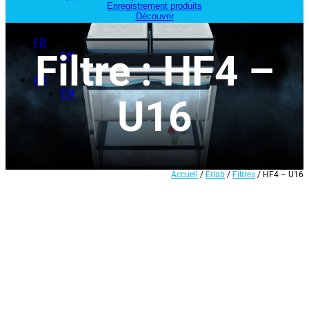
Enregistrement produits
Découvrir
FR
Filtre : HF4 –
EN
FR
EN
U16
Accueil
/
Erlab
/
Filtres
/ HF4 – U16