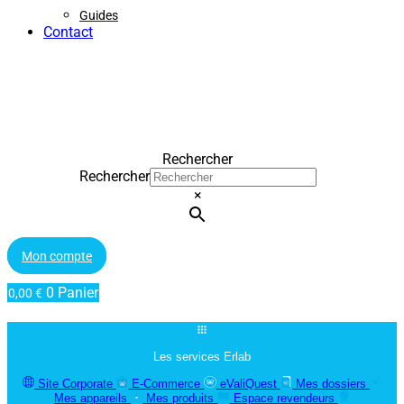
Guides
Contact
Rechercher
Rechercher
×
Mon compte
0
Panier
0,00
€
Les services Erlab
Site Corporate
E-Commerce
eValiQuest
Mes dossiers
Mes appareils
Mes produits
Espace revendeurs