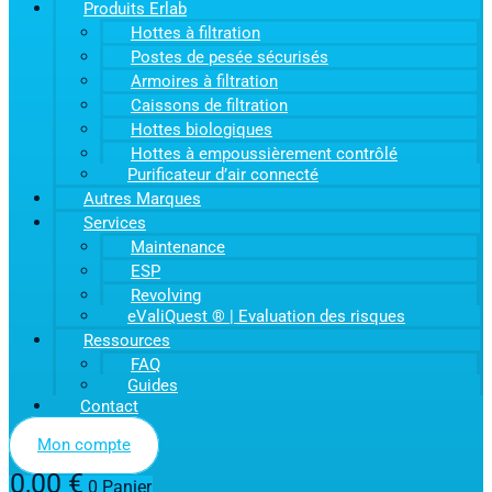
Produits Erlab
Hottes à filtration
Postes de pesée sécurisés
Armoires à filtration
Caissons de filtration
Hottes biologiques
Hottes à empoussièrement contrôlé
Purificateur d’air connecté
Autres Marques
Services
Maintenance
ESP
Revolving
eValiQuest ® | Evaluation des risques
Ressources
FAQ
Guides
Contact
Mon compte
0,00
€
0
Panier