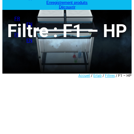
Enregistrement produits
Découvrir
FR
Filtre : F1 – HP
EN
FR
EN
Accueil
/
Erlab
/
Filtres
/ F1 – HP