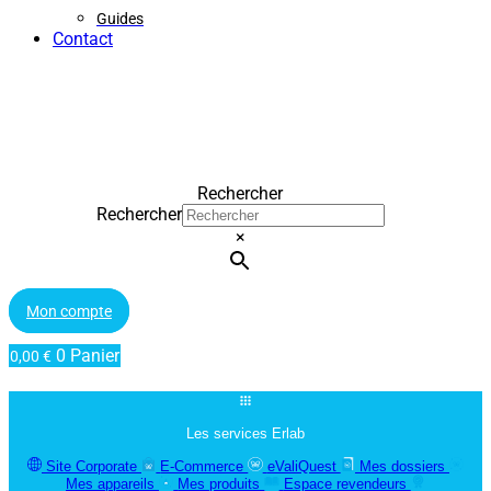
Guides
Contact
Rechercher
Rechercher
×
Mon compte
0
Panier
0,00
€
Les services Erlab
Site Corporate
E-Commerce
eValiQuest
Mes dossiers
Mes appareils
Mes produits
Espace revendeurs