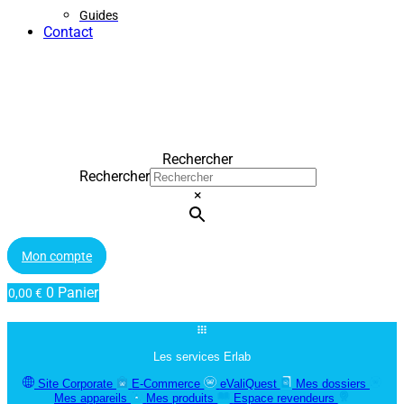
Guides
Contact
Rechercher
Rechercher
×
Mon compte
0
Panier
0,00
€
Les services Erlab
Site Corporate
E-Commerce
eValiQuest
Mes dossiers
Mes appareils
Mes produits
Espace revendeurs