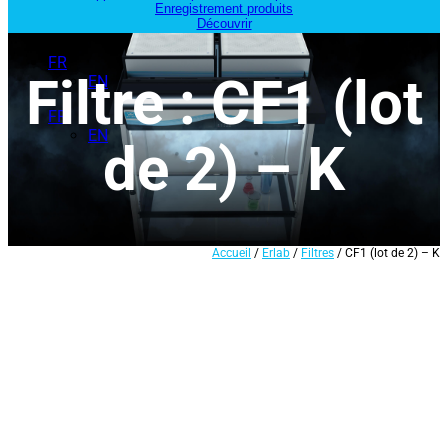
Enregistrement produits
Découvrir
FR
Filtre : CF1 (lot
EN
FR
EN
de 2) – K
Accueil
/
Erlab
/
Filtres
/ CF1 (lot de 2) – K