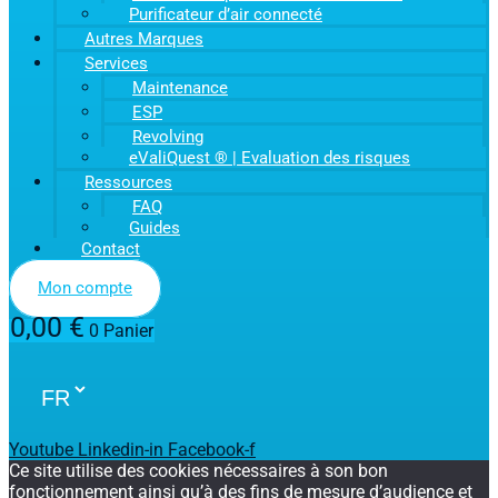
Purificateur d’air connecté
Autres Marques
Services
Maintenance
ESP
Revolving
eValiQuest ® | Evaluation des risques
Ressources
FAQ
Guides
Contact
Mon compte
0,00
€
0
Panier
Youtube
Linkedin-in
Facebook-f
Ce site utilise des cookies nécessaires à son bon
fonctionnement ainsi qu’à des fins de mesure d’audience et