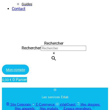
Guides
Contact
Rechercher
Rechercher
×
Mon compte
0
Panier
0,00
€
Les services Erlab
Site Corporate
E-Commerce
eValiQuest
Mes dossiers
Mes appareils
Mes produits
Espace revendeurs