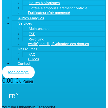
Hottes biologiques
Hottes à empoussièrement contrôlé
Purificateur d’air connecté
Autres Marques
Services
Maintenance
ESP
Revolving
eValiQuest ® | Evaluation des risques
Ressources
FAQ
Guides
Contact
Mon compte
0,00
€
0
Panier
Youtube
Linkedin-in
Facebook-f