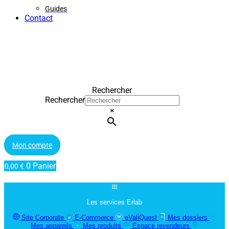
Guides
Contact
Rechercher
Rechercher
×
Mon compte
0
Panier
0,00
€
Les services Erlab
Site Corporate
E-Commerce
eValiQuest
Mes dossiers
Mes appareils
Mes produits
Espace revendeurs