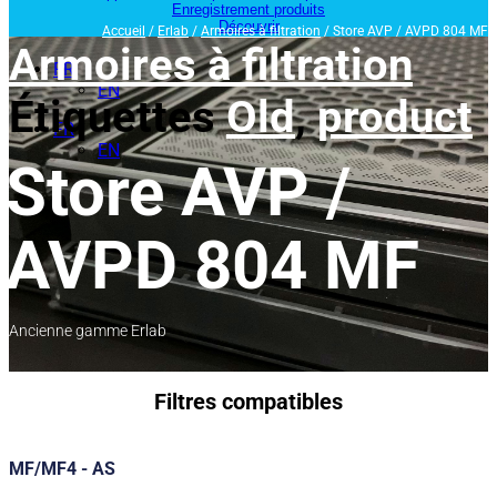
Enregistrement produits
Découvrir
Accueil
/
Erlab
/
Armoires à filtration
/ Store AVP / AVPD 804 MF
Armoires à filtration
FR
EN
Étiquettes
Old
,
product
FR
EN
Store AVP /
AVPD 804 MF
Ancienne gamme Erlab
Filtres compatibles
MF/MF4 - AS