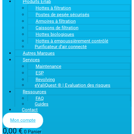
Produits Erlab
Hottes à filtration
Postes de pesée sécurisés
Armoires à filtration
Caissons de filtration
Hottes biologiques
Hottes à empoussièrement contrôlé
Purificateur d’air connecté
Autres Marques
Services
Maintenance
ESP
Revolving
eValiQuest ® | Evaluation des risques
Ressources
FAQ
Guides
Contact
Mon compte
0,00
€
0
Panier