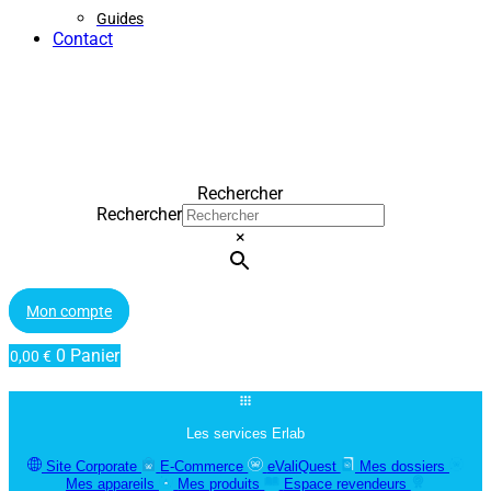
Guides
Contact
Rechercher
Rechercher
×
Mon compte
0
Panier
0,00
€
Les services Erlab
Site Corporate
E-Commerce
eValiQuest
Mes dossiers
Mes appareils
Mes produits
Espace revendeurs