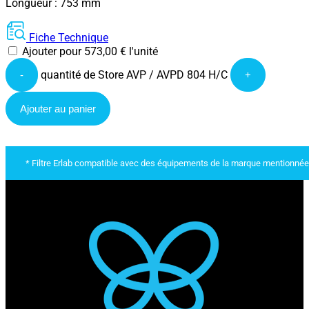
Longueur : 753 mm
Fiche Technique
Ajouter pour
573,00
€
l'unité
quantité de Store AVP / AVPD 804 H/C
-
+
Ajouter au panier
* Filtre Erlab compatible avec des équipements de la marque mentionnée