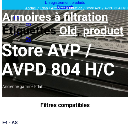
Enregistrement produits
Découvrir
Accueil
/
Erlab
/
Armoires à filtration
/ Store AVP / AVPD 804 H/C
Armoires à filtration
FR
EN
Étiquettes
Old
,
product
FR
EN
Store AVP /
AVPD 804 H/C
Ancienne gamme Erlab
Filtres compatibles
F4 - AS