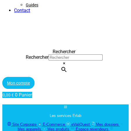
Guides
Contact
Rechercher
Rechercher
×
Mon compte
0
Panier
0,00
€
Les services Erlab
Site Corporate
E-Commerce
eValiQuest
Mes dossiers
Mes appareils
Mes produits
Espace revendeurs