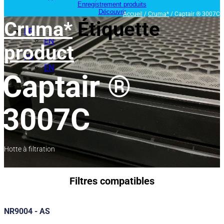
Enregistrement produits
Découvrir
Accueil
/
Cruma*
/ Captair ® 3007C
Cruma*
Étiquette
FR
EN
product
FR
EN
Captair ®
3007C
Hotte à filtration
Filtres compatibles
NR9004 - AS