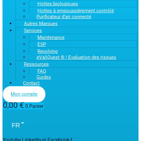
Hottes biologiques
Hottes à empoussièrement contrôlé
Purificateur d’air connecté
Autres Marques
Services
Maintenance
ESP
Revolving
eValiQuest ® | Evaluation des risques
Ressources
FAQ
Guides
Contact
Mon compte
0,00
€
0
Panier
Youtube
Linkedin-in
Facebook-f