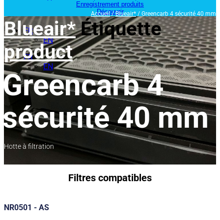
Enregistrement produits
Découvrir
Accueil
/
Blueair*
/ Greencarb 4 sécurité 40 mm
Blueair*
Étiquette
FR
EN
product
FR
EN
Greencarb 4
sécurité 40 mm
Hotte à filtration
Filtres compatibles
NR0501 - AS