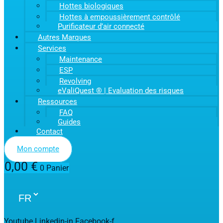
Hottes biologiques
Hottes à empoussièrement contrôlé
Purificateur d’air connecté
Autres Marques
Services
Maintenance
ESP
Revolving
eValiQuest ® | Evaluation des risques
Ressources
FAQ
Guides
Contact
Mon compte
0,00
€
0
Panier
Youtube
Linkedin-in
Facebook-f