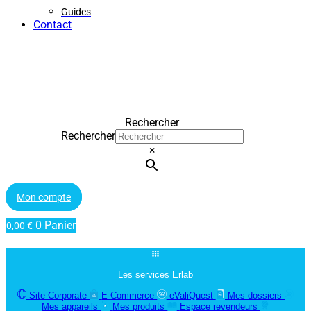
Guides
Contact
Rechercher
Rechercher
×
Mon compte
0
Panier
0,00
€
Les services Erlab
Site Corporate
E-Commerce
eValiQuest
Mes dossiers
Mes appareils
Mes produits
Espace revendeurs