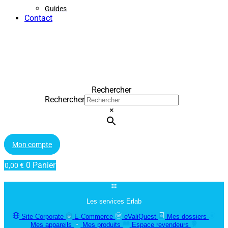
Guides
Contact
Rechercher
Rechercher
×
Mon compte
0
Panier
0,00
€
Les services Erlab
Site Corporate
E-Commerce
eValiQuest
Mes dossiers
Mes appareils
Mes produits
Espace revendeurs