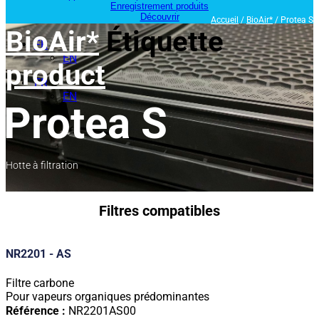
Enregistrement produits
Découvrir
Accueil
/
BioAir*
/ Protea S
BioAir*
Étiquette
FR
EN
product
FR
EN
Protea S
Hotte à filtration
Filtres compatibles
NR2201 - AS
Filtre carbone
Pour vapeurs organiques prédominantes
Référence :
NR2201AS00