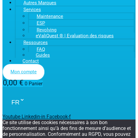
Autres Marques
Services
Maintenance
ESP
Revolving
eValiQuest ® | Evaluation des risques
Ressources
FAQ
Guides
Contact
Mon compte
0,00
€
0
Panier
Youtube
Linkedin-in
Facebook-f
Ce site utilise des cookies nécessaires à son bon
fonctionnement ainsi qu’à des fins de mesure d’audience et
de personnalisation. Conformément au RGPD, vous pouvez