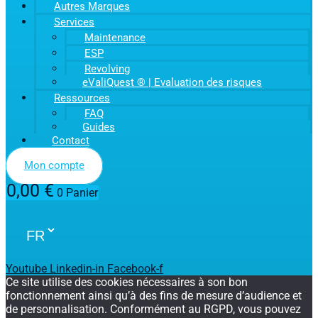
Autres Marques
Services
Maintenance
ESP
Revolving
eValiQuest ® | Evaluation des risques
Ressources
FAQ
Guides
Contact
Mon compte
0,00
€
0
Panier
Youtube
Linkedin-in
Facebook-f
Ce site utilise des cookies nécessaires à son bon
fonctionnement ainsi qu’à des fins de mesure d’audience et
de personnalisation. Conformément au RGPD, vous pouvez