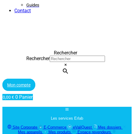
Guides
Contact
Rechercher
Rechercher
×
Mon compte
0
Panier
0,00
€
Les services Erlab
Site Corporate
E-Commerce
eValiQuest
Mes dossiers
Mes appareils
Mes produits
Espace revendeurs