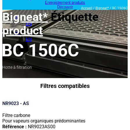
Enregistrement produits
Découvrir
Accueil
/
Bigneat*
/ BC 1506C
Bigneat*
Étiquette
FR
EN
product
FR
EN
BC 1506C
Hotte à filtration
Filtres compatibles
NR9023 - AS
Filtre carbone
Pour vapeurs organiques prédominantes
Référence :
NR9023AS00