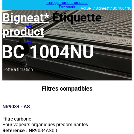
Enregistrement produits
Découvrir
Accueil
/
Bigneat*
/ BC 1004NU
Bigneat*
Étiquette
FR
EN
product
FR
EN
BC 1004NU
Hotte à filtration
Filtres compatibles
NR9034 - AS
Filtre carbone
Pour vapeurs organiques prédominantes
Référence :
NR9034AS00