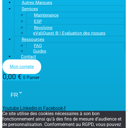
Autres Marques
Services
Maintenance
ESP
Revolving
eValiQuest ® | Evaluation des risques
Ressources
FAQ
Guides
Contact
Mon compte
0,00
€
0
Panier
Youtube
Linkedin-in
Facebook-f
Ce site utilise des cookies nécessaires à son bon
fonctionnement ainsi qu’à des fins de mesure d’audience et
de personnalisation. Conformément au RGPD, vous pouvez