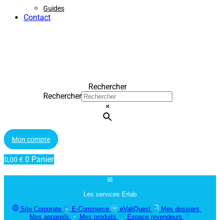
Guides
Contact
Rechercher
Rechercher
×
Mon compte
0
Panier
0,00
€
Les services Erlab
Site Corporate
E-Commerce
eValiQuest
Mes dossiers
Mes appareils
Mes produits
Espace revendeurs