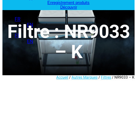
Enregistrement produits
Découvrir
FR
Filtre : NR9033
EN
FR
EN
– K
Accueil
/
Autres Marques
/
Filtres
/ NR9033 – K