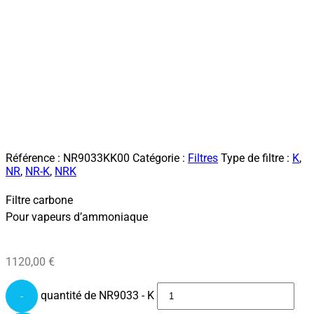
Référence :
NR9033KK00
Catégorie :
Filtres
Type de filtre :
K
,
NR
,
NR-K
,
NRK
Filtre carbone
Pour vapeurs d’ammoniaque
1120,00
€
quantité de NR9033 - K
-