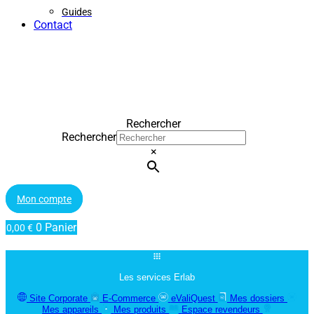
Guides
Contact
Rechercher
Rechercher
×
Mon compte
0
Panier
0,00
€
Les services Erlab
Site Corporate
E-Commerce
eValiQuest
Mes dossiers
Mes appareils
Mes produits
Espace revendeurs