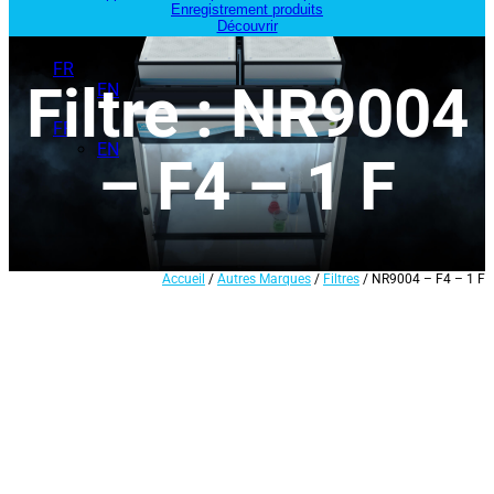
Enregistrement produits
Découvrir
FR
Filtre : NR9004
EN
FR
EN
– F4 – 1 F
Accueil
/
Autres Marques
/
Filtres
/ NR9004 – F4 – 1 F