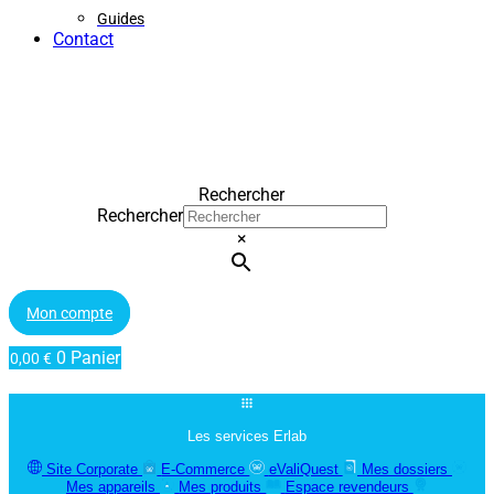
Guides
Contact
Rechercher
Rechercher
×
Mon compte
0
Panier
0,00
€
Les services Erlab
Site Corporate
E-Commerce
eValiQuest
Mes dossiers
Mes appareils
Mes produits
Espace revendeurs