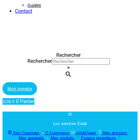
Guides
Contact
Rechercher
Rechercher
×
Mon compte
0
Panier
0,00
€
Les services Erlab
Site Corporate
E-Commerce
eValiQuest
Mes dossiers
Mes appareils
Mes produits
Espace revendeurs