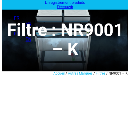
Enregistrement produits
Découvrir
FR
Filtre : NR9001
EN
FR
EN
– K
Accueil
/
Autres Marques
/
Filtres
/ NR9001 – K