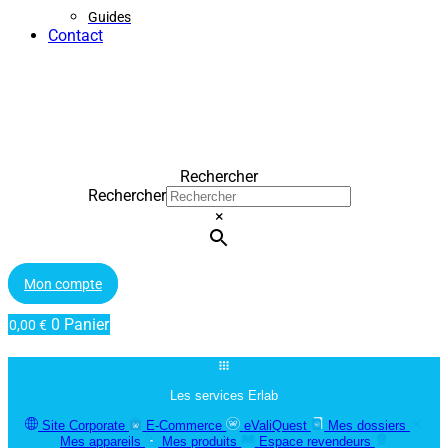
Guides
Contact
Rechercher
Rechercher
×
Mon compte
0
Panier
0,00
€
Les services Erlab
Site Corporate
E-Commerce
eValiQuest
Mes dossiers
Mes appareils
Mes produits
Espace revendeurs