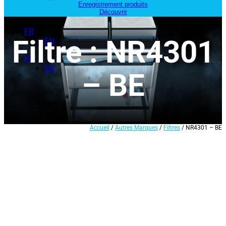
Enregistrement produits
Découvrir
FR
Filtre : NR4301
EN
FR
EN
– BE
Accueil
/
Autres Marques
/
Filtres
/ NR4301 – BE