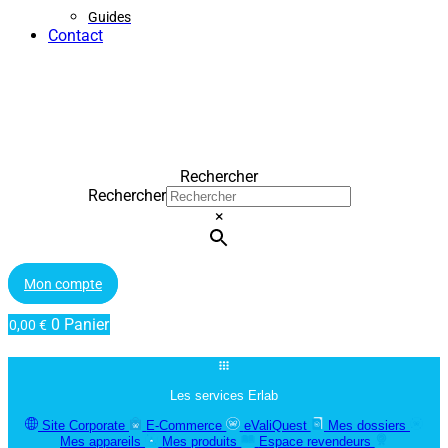
Guides
Contact
Rechercher
Rechercher
×
Mon compte
0
Panier
0,00
€
Les services Erlab
Site Corporate
E-Commerce
eValiQuest
Mes dossiers
Mes appareils
Mes produits
Espace revendeurs