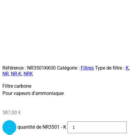
Référence :
NR3501KK00
Catégorie :
Filtres
Type de filtre :
K
,
NR
,
NR-K
,
NRK
Filtre carbone
Pour vapeurs d’ammoniaque
587,00
€
quantité de NR3501 - K
-