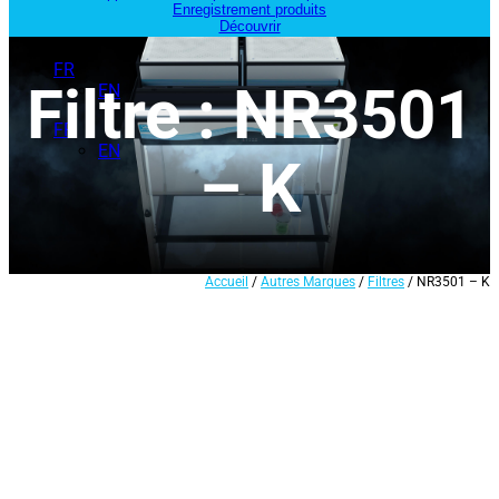
Enregistrement produits
Découvrir
FR
Filtre : NR3501
EN
FR
EN
– K
Accueil
/
Autres Marques
/
Filtres
/ NR3501 – K