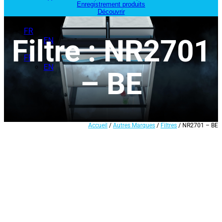
Enregistrement produits
Découvrir
FR
Filtre : NR2701
EN
FR
EN
– BE
Accueil
/
Autres Marques
/
Filtres
/ NR2701 – BE