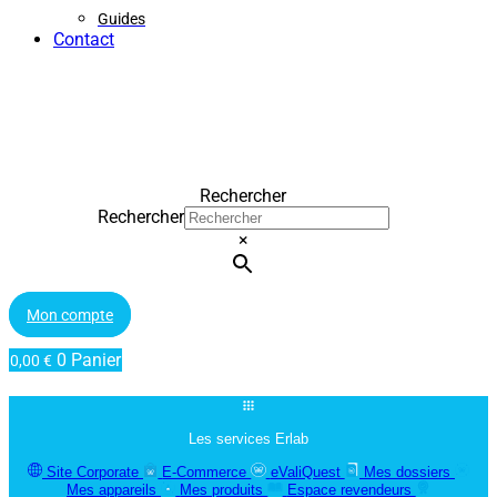
Guides
Contact
Rechercher
Rechercher
×
Mon compte
0
Panier
0,00
€
Les services Erlab
Site Corporate
E-Commerce
eValiQuest
Mes dossiers
Mes appareils
Mes produits
Espace revendeurs