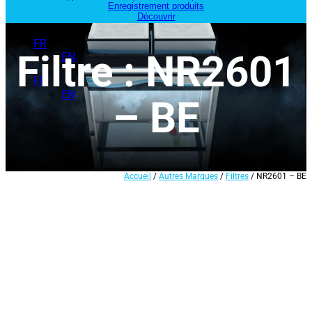
Enregistrement produits
Découvrir
FR
Filtre : NR2601
EN
FR
EN
– BE
Accueil
/
Autres Marques
/
Filtres
/ NR2601 – BE