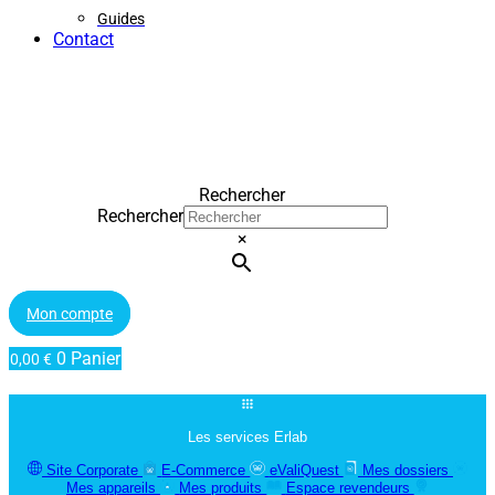
Guides
Contact
Rechercher
Rechercher
×
Mon compte
0
Panier
0,00
€
Les services Erlab
Site Corporate
E-Commerce
eValiQuest
Mes dossiers
Mes appareils
Mes produits
Espace revendeurs