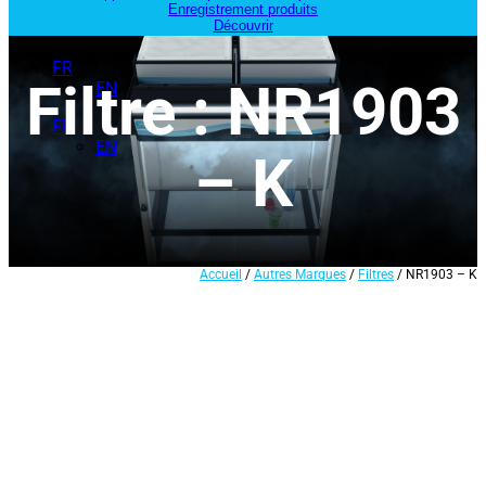
Enregistrement produits
Découvrir
FR
Filtre : NR1903
EN
FR
EN
– K
Accueil
/
Autres Marques
/
Filtres
/ NR1903 – K