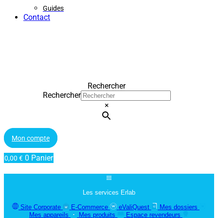
Guides
Contact
Rechercher
Rechercher
×
Mon compte
0
Panier
0,00
€
Les services Erlab
Site Corporate
E-Commerce
eValiQuest
Mes dossiers
Mes appareils
Mes produits
Espace revendeurs