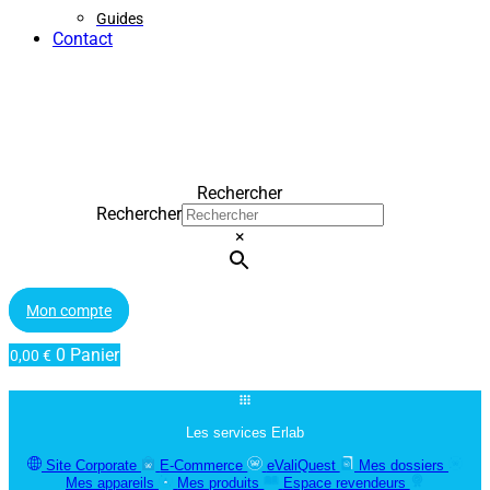
Guides
Contact
Rechercher
Rechercher
×
Mon compte
0
Panier
0,00
€
Les services Erlab
Site Corporate
E-Commerce
eValiQuest
Mes dossiers
Mes appareils
Mes produits
Espace revendeurs