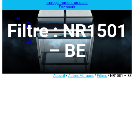
Enregistrement produits
Découvrir
FR
Filtre : NR1501
EN
FR
EN
– BE
Accueil
/
Autres Marques
/
Filtres
/ NR1501 – BE